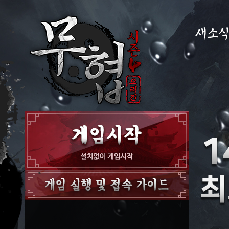
새소
공지사항
이벤트
GM노트
GM TIP