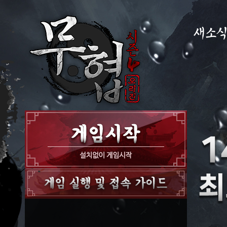
새소
공지사항
이벤트
GM노트
GM TIP