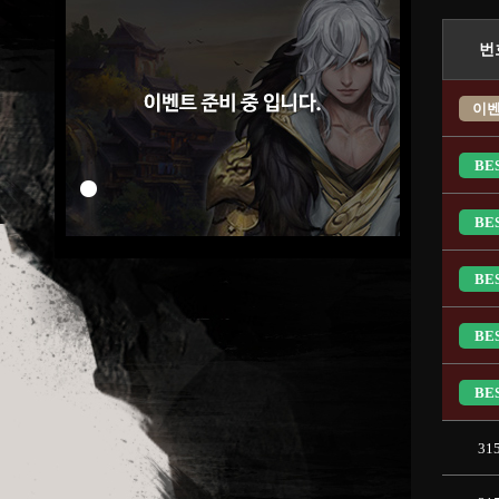
번
이
BE
BE
BE
BE
BE
31