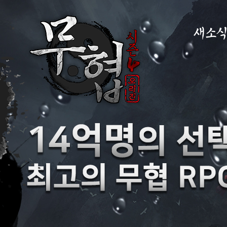
새소
공지사항
이벤트
GM노트
GM TIP