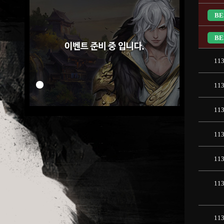
BE
BE
11
11
11
11
11
11
11