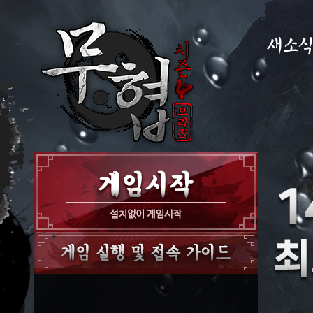
새소
공지사항
이벤트
GM노트
GM TIP