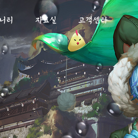
니티
자료실
고객센터
게시판
갤러리
FAQ
게시판
미디어센터
1:1문의
게시판
답변확인
재패
사항