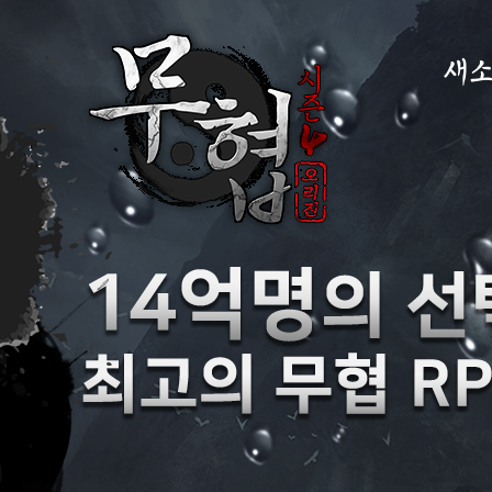
새
공지
이벤
GM
GM T