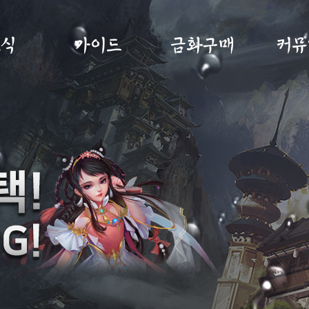
소식
가이드
금화구매
커뮤
사항
초보자가이드
금화구매
자유
트
게임소개
구매내역
이미지
노트
직업소개
MP교환소
공략
IP
게임가이드
무림
아이템확률
건의