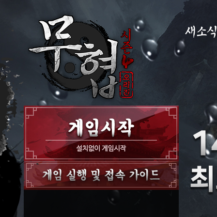
새소
공지사항
이벤트
GM노트
GM TIP