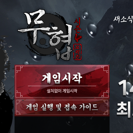
새소
공지사항
이벤트
GM노트
GM TIP